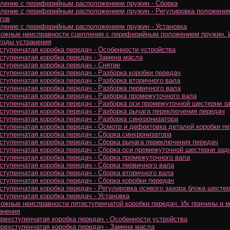
ление с периферийным расположением пружин - Сборка
ление с периферийным расположением пружин - Регулировка положени
гов
ление с периферийным расположением пружин - Установка
ожные неисправности сцепления с периферийным положением пружин. 
тоды устранения
ступенчатая коробка передач - Особенности устройства
ступенчатая коробка передач - Замена масла
ступенчатая коробка передач - Снятие
ступенчатая коробка передач - Разборка коробки передач
ступенчатая коробка передач - Разборка вторичного вала
ступенчатая коробка передач - Разборка первичного вала
ступенчатая коробка передач - Разборка промежуточного вала
ступенчатая коробка передач - Разборка оси промежуточной шестерни з
ступенчатая коробка передач - Разборка рычага переключения передач
ступенчатая коробка передач - Разборка синхронизатора
ступенчатая коробка передач - Осмотр и дефектовка деталей коробки п
ступенчатая коробка передач - Сборка синхронизатора
ступенчатая коробка передач - Сборка рычага переключения передач
ступенчатая коробка передач - Сборка оси промежуточной шестерни зад
ступенчатая коробка передач - Сборка промежуточного вала
ступенчатая коробка передач - Сборка первичного вала
ступенчатая коробка передач - Сборка вторичного вала
ступенчатая коробка передач - Сборка коробки передач
ступенчатая коробка передач - Регулировка осевого зазора блока шесте
ступенчатая коробка передач - Установка
ожные неисправности пятиступенчатой коробки передач. Их причины и 
анения
рехступенчатая коробка передач - Особенности устройства
рехступенчатая коробка передач - Замена масла