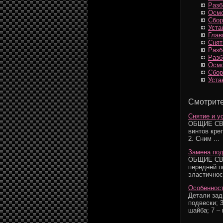
Разб
Осмо
Сбор
Уста
Глав
Снят
Разб
Разб
Осмо
Cбор
Уста
Смотрите
Снятие и у
ОБЩИЕ СВЕ
винтов кре
2. Сним ...
Замена под
ОБЩИЕ СВЕ
передней п
эластичнос
Особенност
Детали зад
подвески; 
шайба; 7 – 