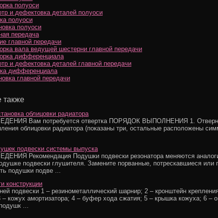
орка полуоси
тр и дефектовка деталей полуоси
ка полуоси
новка полуоси
ная передача
ие главной передачи
орка вала ведущей шестерни главной передачи
орка дифференциала
тр и дефектовка деталей главной передачи
ка дифференциала
новка главной передачи
 также
становка облицовки радиатора
ДЕНИЯ Вам потребуется отвертка ПОРЯДОК ВЫПОЛНЕНИЯ 1. Отверн
пления облицовки радиатора (показаны три, остальные расположены сим
ушек подвески системы выпуска
ДЕНИЯ Рекомендация Подушки подвески резонатора меняются аналог
одушке подвески глушителя. Замените порванные, потрескавшиеся или 
ть подушки подве ...
и конструкции
ней подвески 1 – резинометаллический шарнир; 2 – кронштейн креплени
3 – кожух амортизатора; 4 – буфер хода сжатия; 5 – крышка кожуха; 6 – 
подушк ...