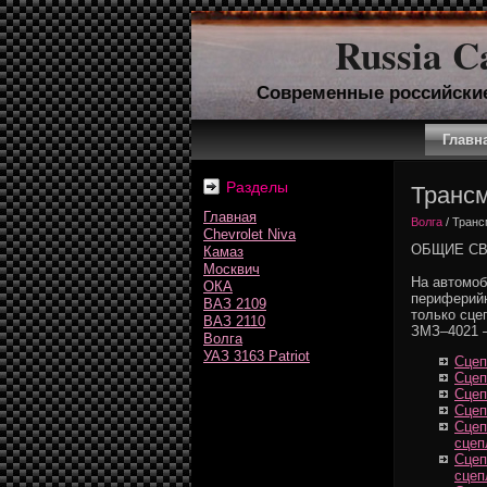
Russia C
Современные российски
Главн
Разделы
Транс
Главная
Волга
/ Тран
Chevrolet Niva
ОБЩИЕ С
Камаз
Москвич
На автомоб
ОКА
периферий
ВАЗ 2109
только сце
ВАЗ 2110
ЗМЗ–4021 —
Волга
УАЗ 3163 Patriot
Сцеп
Сцеп
Сцеп
Сцеп
Сцеп
сцеп
Сцеп
сцеп