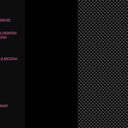
ередач
и передач
едач
 и методы
ения