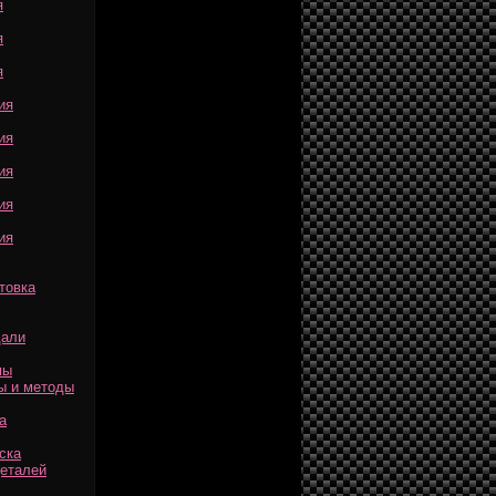
я
я
я
ия
ия
ия
ия
ия
товка
дали
мы
ы и методы
а
ска
деталей