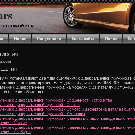
ars
е автомобили
ая
Новое
Популярное
Карта сайта
Поиск
Кон
миссия
смиссия
ВЕДЕНИЯ
илях устанавливают два типа сцепления: с диафрагменной пружиной и 
ным расположением пружин. На моделях с двигателем ЗМЗ–4062 приме
пление с диафрагменной пружиной, на моделях с двигателями ЗМЗ–402 
 сцепления обоих типов.
ление с диафрагменной пружиной - Особенности устройства
ление с диафрагменной пружиной - Снятие
ление с диафрагменной пружиной - Осмотр и дефектовка деталей сцеп
ление с диафрагменной пружиной - Установка
ление с диафрагменной пружиной - Главный цилиндр привода включени
ления - Снятие
ление с диафрагменной пружиной - Главный цилиндр привода включени
ления - Разборка