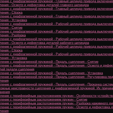
ление с диафрагменной пружиной - Главный цилиндр привода включени
ления - Осмотр и дефектовка деталей главного цилиндра
ление с диафрагменной пружиной - Главный цилиндр привода включени
ления - Сборка
ление с диафрагменной пружиной - Главный цилиндр привода включени
ления - Установка
ление с диафрагменной пружиной - Рабочий цилиндр привода выключен
ления - Снятие
ление с диафрагменной пружиной - Рабочий цилиндр привода выключен
ления - Разборка
ление с диафрагменной пружиной - Рабочий цилиндр привода выключен
ления - Осмотр и дефектовка деталей рабочего цилиндра
ление с диафрагменной пружиной - Рабочий цилиндр привода выключен
ления - Сборка
ление с диафрагменной пружиной - Рабочий цилиндр привода выключен
ления - Установка
ление с диафрагменной пружиной - Педаль сцепления - Снятие
ление с диафрагменной пружиной - Педаль сцепления - Осмотр и дефек
лей педали сцепления
ление с диафрагменной пружиной - Педаль сцепления - Установка
ление с диафрагменной пружиной - Педаль сцепления - Регулировка пе
ления
ление с диафрагменной пружиной - Педаль сцепления - Прокачка систе
ожные неисправности сцепления с диафрагменной пружиной. Их причин
анения
ление с периферийным расположением пружин - Особенности устройств
ление с периферийным расположением пружин - Снятие
ление с периферийным расположением пружин - Разборка нажимного ди
ление с периферийным расположением пружин - Осмотр и дефектовка 
ления