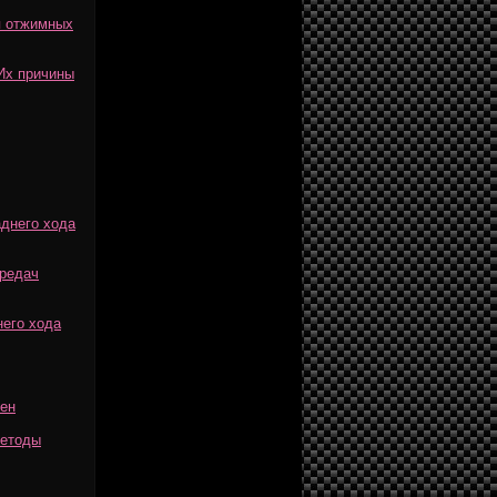
я отжимных
Их причины
аднего хода
ередач
него хода
рен
методы