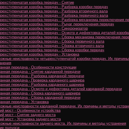
рехступенчатая коробка передач - Снятие
рехступенчатая коробка передач - Разборка коробки передач
рехступенчатая коробка передач - Разборка вторичного вала
рехступенчатая коробка передач - Разборка первичного вала
рехступенчатая коробка передач - Разборка механизма переключения п
рехступенчатая коробка передач - Рычаг переключения передач
рехступенчатая коробка передач - Синхронизатор
рехступенчатая коробка передач - Осмотр и дефектовка деталей коробк
рехступенчатая коробка передач - Сборка механизма переключения пер
рехступенчатая коробка передач - Сборка первичного вала
рехступенчатая коробка передач - Сборка вторичного вала
рехступенчатая коробка передач - Сборка коробки передач
рехступенчатая коробка передач - Установка
ожные неисправности четырехступенчатой коробки передач. Их причины
анения
анная передача - Особенности конструкции
анная передача - Снятие карданной передачи
анная передача - Разборка карданной передачи
анная передача - Проверка карданного шарнира
анная передача - Разборка карданного шарнира
анная передача - Осмотр и дефектовка деталей карданной передачи
анная передача - Сборка карданного шарнира
анная передача - Сборка карданной передачи
анная передача - Установка
ожные неисправности карданной передачи. Их причины и методы устран
ий мост - Особенности устройства
ий мост - Снятие заднего моста
ий мост - Установка заднего моста
ожные неисправности заднего моста. Их причины и методы устранения
ие полуоси