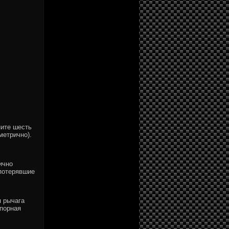
ите шесть
метрично).
ично
потерявшие
я рычага
опорная