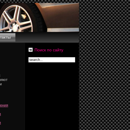
такты
Поиск по сайту
с
няют
и
ления
я
я