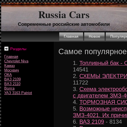
Russia Cars
Современные российские автомобили
Главная
Новое
Популяр
Разделы
Самое популярное
Главная
Chevrolet Niva
Топливный бак - 
Камаз
14541
Москвич
ОКА
СХЕМЫ ЭЛЕКТР
ВАЗ 2109
11722
ВАЗ 2110
Схема электрооб
Волга
УАЗ 3163 Patriot
с двигателем ЗМЗ-4
ТОРМОЗНАЯ СИ
Возможные неисп
ЗМЗ-4021. Их причи
ВАЗ 2109
- 8134