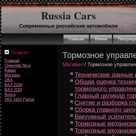
Russia Cars
Современные российские автомобили
Главная
Новое
Популяр
Разделы
Тормозное управл
Главная
Москвич
/ Тормозное управле
Chevrolet Niva
Камаз
Технические данные 
Москвич
ОКА
Общая оценка технич
ВАЗ 2109
тормозного управлен
ВАЗ 2110
Волга
Главный цилиндр то
УАЗ 3163 Patriot
Снятие и разборка г
Сборка главного цил
Вакуумный усилител
Тормозные механизм
Тормозные механизмы