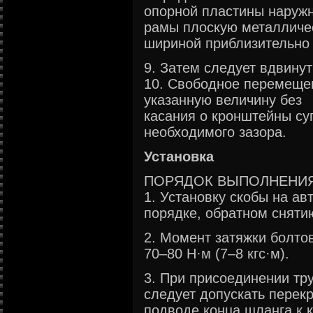
опорной пластины наружн
рамы плоскую металличе
шириной приблизительно
9. Затем следует вдвинут
10. Свободное перемещен
указанную величину без
касания о кронштейны су
необходимого зазора.
Установка
ПОРЯДОК ВЫПОЛНЕНИ
1. Установку скобы на а
порядке, обратном сняти
2. Момент затяжки болто
70–80 Н·м (7–8 кгс·м).
3. При присоединении тр
следует допускать перек
подводе конца шланга к 