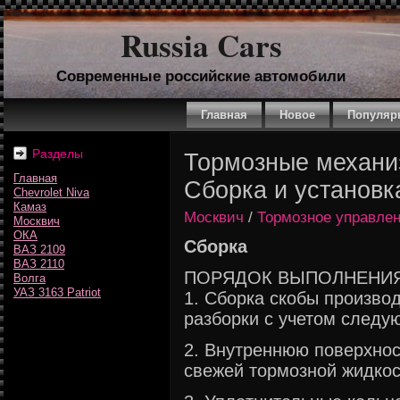
Russia Cars
Современные российские автомобили
Главная
Новое
Популяр
Разделы
Тормозные механи
Главная
Сборка и установк
Chevrolet Niva
Камаз
Москвич
/
Тормозное управле
Москвич
ОКА
Сборка
ВАЗ 2109
ВАЗ 2110
ПОРЯДОК ВЫПОЛНЕНИ
Волга
УАЗ 3163 Patriot
1. Сборка скобы произво
разборки с учетом следу
2. Внутреннюю поверхнос
свежей тормозной жидкос