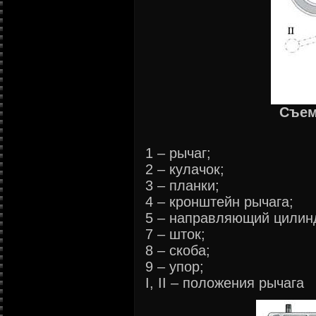
Съем
1 – рычаг;
2 – кулачок;
3 – планки;
4 – кронштейн рычага;
5 – направляющий цилинд
7 – шток;
8 – скоба;
9 – упор;
I, II – положения рычага