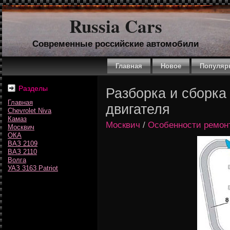
Russia Cars
Современные российские автомобили
Главная
Новое
Популяр
Разделы
Разборка и сборка
Главная
двигателя
Chevrolet Niva
Камаз
Москвич
/
Особенности ремонт
Москвич
ОКА
ВАЗ 2109
ВАЗ 2110
Волга
УАЗ 3163 Patriot