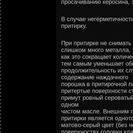
просачиванию керосина, 
В случае негерметичност
притирку.
При притирке не снимать
слишком много металла, 
как это сокращает количе
тем самым уменьшает о
продолжительность их сл
содержание наждачного
порошка в притирочной па
притертые поверхности с
примут ровный сероватый 
одном
чистом масле. Внешним 
притирки является однот
матово-серый цвет (без ч
поверхностях головки кла