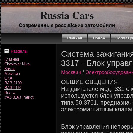
Russia Cars
Современные российские автомобили
Главная
Новое
Популяр
Разделы
Система зажигания
Главная
3317 - Блок управ
Chevrolet Niva
Камаз
Москвич
/
Электрооборудован
Москвич
ОКА
ОБЩИЕ СВЕДЕНИЯ
ВАЗ 2109
ВАЗ 2110
На двигателе мод. 331 с
Волга
используется блок упра
УАЗ 3163 Patriot
типа 50.3761, предназна
электромагнитным клапа
Блок управления непреры