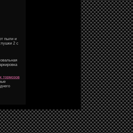
от пыли и
глушки 2 с
фовальная
аркировка
х тормозов
ные
аднего