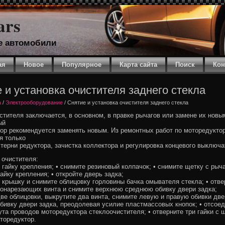
ars
е автомобили
ая
Новое
Популярное
Карта сайта
Поиск
Кон
 и установка очистителя заднего стекла
a
/
Электрооборудование
/ Снятие и установка очистителя заднего стекла
стителя заключается, в основном, в правке рычагов или замене их новы
ый
ор рекомендуется заменять новым. Из ремонтных работ по моторедукто
я только
терни редуктора, зачистка коллектора и регулировка концевого выключа
 очистителя:
е гайку крепления; • снимите резиновый колпачок; • снимите щетку с рыча
айку крепления; • откройте дверь задка;
е крышку и снимите облицовку горловины бачка омывателя стекла; • отве
онарезающих винта и снимите верхнюю среднюю обивку двери задка;
две облицовки, выкрутите два винта, снимите левую и правую обивки две
обивку двери задка, преодолевая усилие пластмассовых кнопок; • отсое
ута проводов моторедуктора стеклоочистителя; • отверните три гайки с 
торедуктор.