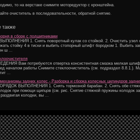
одимо, то на верстаке снимите моторедуктор с кронштейна.
айте очиститель в последовательности, обратной снятию.
 также
орня в сборе с подшипниками
ПОЛНЕНИЯ 1. Снять поворотный кулак со стойкой. 2. Очистить узел 
Зажать стойку 4 в тиски и выбить стопорный штифт бородком 1. Выбить за
н ш ...
клоочистителя
ДЕНИЯ Вам потребуются отвертка консистентная смазка мелкая шли
ед началом работы Снимите стеклоочиститель (см. подраздел 8.8.1.). М
ит ...
механизмы задних колес - Разборка и сборка колесных цилиндров задни
ПОРЯДОК ВЫПОЛНЕНИЯ 1. Снять тормозной барабан. 2. Снять обе стяж
лодок при помощи щипцов (см. рис. Снятие стяжной пружины колодок з
 раздвигая колодки, вы ...