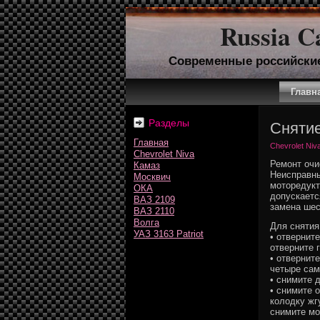
Russia C
Современные российски
Главн
Разделы
Снятие
Главная
Chevrolet Niv
Chevrolet Niva
Ремонт очи
Камаз
Неисправн
Москвич
моторедукт
ОКА
допускаетс
ВАЗ 2109
замена шес
ВАЗ 2110
Волга
Для снятия
УАЗ 3163 Patriot
• отвернит
отверните г
• отвернит
четыре сам
• снимите 
• снимите 
колодку жг
снимите мо