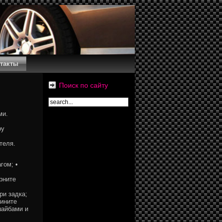
такты
Поиск по сайту
ми.
ру
теля.
гом; •
рните
ри задка;
дините
шайбами и