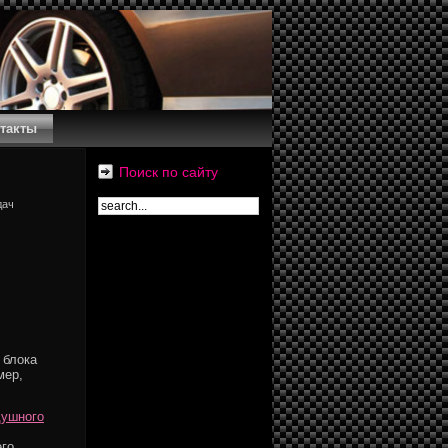
такты
Поиск по сайту
дач
 блока
мер,
душного
го