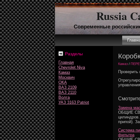
Russia C
Современные российски
Главн
Разделы
Коробк
Главная
Камаз
/
ПЕРЕ
Chevrolet Niva
Проверить 
Камаз
Москвич
Отрегулиро
ОКА
управления
ВАЗ 2109
ВАЗ 2110
Волга
Смотрите
УАЗ 3163 Patriot
Замена ма
ОБЩИЕ СВЕ
цилиндров.
припой). З
Система пи
фильтра
ОБЩИЕ СВЕД