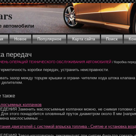
ars
е автомобили
ая
Новое
Популярное
Карта сайта
Поиск
Кон
а передач
ЧЕНЬ ОПЕРАЦИЙ ТЕХНИЧЕСКОГО ОБСЛУЖИВАНИЯ АВТОМОБИЛЕЙ
/ Коробка пере
герметичность коробки передач, устранить неисправности.
вать зазор между торцом крышки и ограни- чителем хода штока клапана
 делителем.
 также
слосъемных колпачков
ДЕНИЯ Заменить маслосъемные колпачки можно, не снимая головки с
 Для этого понадобится оловянный пруток диаметром около 8 мм (напри
амена маслосъемных ...
тания двигателей с системой впрыска топлива - Снятие и установка воз
ЕНИЯ Завод-изготовитель рекомендует при снятии фильтра срезать е