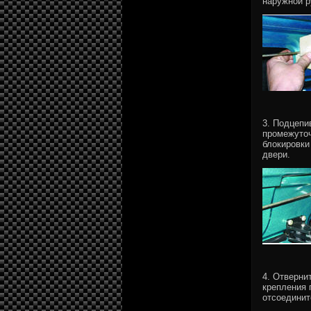
наружной р
3. Подцепи
промежуточ
блокировки
двери.
4. Отверни
крепления 
отсоедините