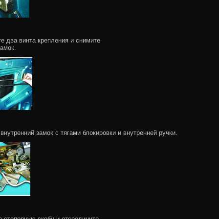
те два винта крепления и снимите
амок.
 внутренний замок с тягами блокировки и внутренней ручки.
е стопорную скобу и отсоедините