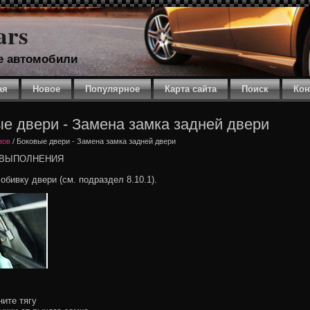
ars
е автомобили
ая
Новое
Популярное
Карта сайта
Поиск
Кон
е двери - Замена замка задней двери
зов
/ Боковые двери - Замена замка задней двери
 ВЫПОЛНЕНИЯ
обивку двери (см. подраздел 8.10.1).
ните тягу