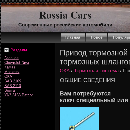
Russia Cars
Современные российские автомобили
Главная
Новое
Популяр
Разделы
Привод тормозной
Главная
тормозных шланго
Chevrolet Niva
Камаз
ОКА
/
Тормозная система
/ Пр
Москвич
ОКА
ОБЩИЕ СВЕДЕНИЯ
ВАЗ 2109
ВАЗ 2110
Волга
Вам потребуются
УАЗ 3163 Patriot
ключ специальный или "