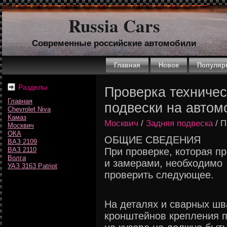
Russia Cars
Современные российские автомобили
Главная
Новое
Популяр
Разделы
Проверка техничес
Главная
подвески на автом
Chevrolet Niva
Камаз
Москвич
/
Задняя подвеска
/ П
Москвич
ОКА
ОБЩИЕ СВЕДЕНИЯ
ВАЗ 2109
ВАЗ 2110
При проверке, которая п
Волга
и замерами, необходимо
УАЗ 3163 Patriot
проверить следующее.
На деталях и сварных шв
кронштейнов крепления 