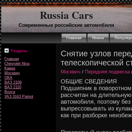
Russia Cars
Современные российские автомобили
Главная
Новое
Популяр
Разделы
Снятие узлов пере
Главная
телескопической с
Chevrolet Niva
Камаз
Москвич
/
Передняя подвеска
Москвич
ОКА
ОБЩИЕ СВЕДЕНИЯ
ВАЗ 2109
ВАЗ 2110
Подшипник в поворотном
Волга
рассчитан на длительную
УАЗ 3163 Patriot
автомобиля, поэтому без
выпрессовывать из кулака
как при разборке неизбе