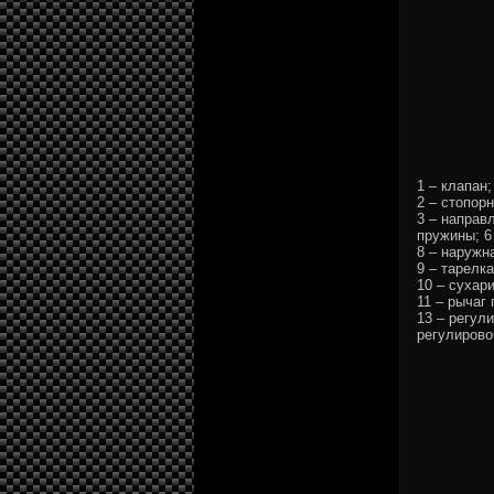
1 – клапан;
2 – стопор
3 – направ
пружины; 6
8 – наружн
9 – тарелк
10 – сухари
11 – рычаг
13 – регул
регулирово