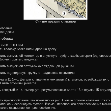
Снятие пружин клапанов
собление;
ная доска
и сборка
 ВЫПОЛНЕНИЯ
ить головку блока цилиндров на доску.
нить выпускной коллектор и впускную трубу с карбюратором (одновреме
борник горячего воздуха).
нить выпускной патрубок охлаждающей рубашки.
нить подводящую трубку от радиатора отопителя.
ычаги 11 (рис. Детали клапанного механизма) клапанов, освобождая их от
 Снять пружины рычагов.
ь контргайки 14, вывернуть регулировочные болты 13 и втулки 15 регул
ить приспособление, как показано на рис. Снятие пружин клапанов, сжать
апанов и освободить сухари. Взамен переносного приспособления можн
также стационарное приспособление.