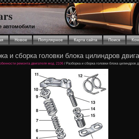
ars
е автомобили
ая
Новое
Популярное
Карта сайта
Поиск
Кон
ка и сборка головки блока цилиндров двиг
бенности ремонта двигателя мод. 2106
/ Разборка и сборка головки блока цилиндров 