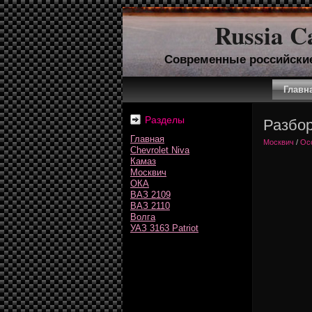
Russia C
Современные российски
Главн
Разделы
Разбор
Главная
Москвич
/
Осо
Chevrolet Niva
Камаз
Москвич
ОКА
ВАЗ 2109
ВАЗ 2110
Волга
УАЗ 3163 Patriot