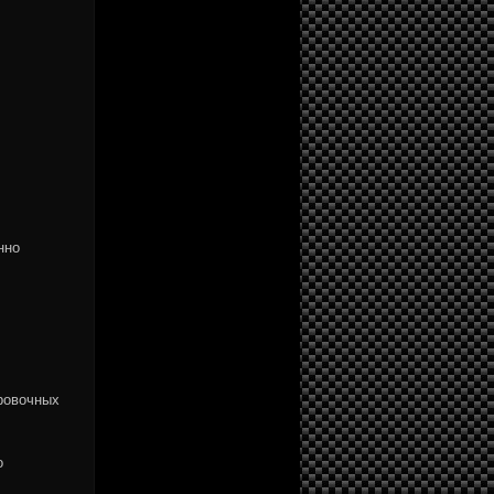
нно
ировочных
о