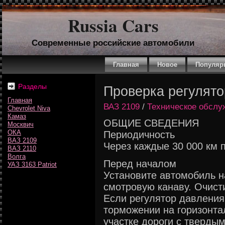
Russia Cars
Современные российские автомобили
Главная
Новое
Популяр
Разделы
Проверка регулято
Главная
ВАЗ 2109
/
Техническое обслу
Chevrolet Niva
Камаз
ОБЩИЕ СВЕДЕНИЯ
Москвич
ОКА
Периодичность
ВАЗ 2109
Через каждые 30 000 км п
ВАЗ 2110
Волга
Перед началом
УАЗ 3163 Patriot
Установите автомобиль н
смотровую канаву. Очисти
Если регулятор давления
торможении на горизонт
участке дороги с тверды