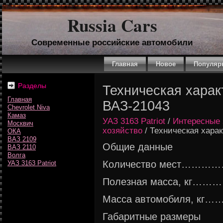
Russia Cars
Современные российские автомобили
Главная
Новое
Популяр
Разделы
Техническая харак
Главная
ВАЗ-21043
Chevrolet Niva
Камаз
УАЗ 3163 Patriot
/
Интересные 
Москвич
хозяйство
/ Техническая хара
ОКА
ВАЗ 2109
Общие данные
ВАЗ 2110
Волга
Количество мест
УАЗ 3163 Patriot
Полезная масса, к
Масса автомобиля,
Габаритные размеры