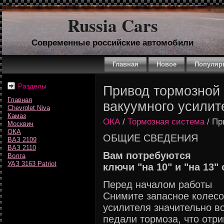
Russia Cars
Современные российские автомобили
Главная
Новое
Популяр
Разделы
Привод тормозной
Главная
вакуумного усилит
Chevrolet Niva
Камаз
ОКА
/
Тормозная система
/ Пр
Москвич
ОКА
ОБЩИЕ СВЕДЕНИЯ
ВАЗ 2109
ВАЗ 2110
Вам потребуются
Волга
УАЗ 3163 Patriot
ключи "на 10" и "на 13"
Перед началом работы
Снимите запасное колесо
усилителя значительно в
педали тормоза, что отр