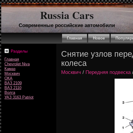
Russia Cars
Современные российские автомобили
Главная
Новое
Популяр
Разделы
Снятие узлов пере
Главная
колеса
Chevrolet Niva
Камаз
Москвич
/
Передняя подвеска
Москвич
ОКА
ВАЗ 2109
ВАЗ 2110
Волга
УАЗ 3163 Patriot