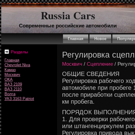
Russia Cars
Современные российские автомобили
Главная
Новое
Популяр
Разделы
Регулировка сцеп
Главная
Москвич
/
Сцепление
/ Регули
Chevrolet Niva
Камаз
ОБЩИЕ СВЕДЕНИЯ
Москвич
ОКА
Регулировка рабочего хо
ВАЗ 2109
автомобиле при пробеге 
ВАЗ 2110
после приработки сцепле
Волга
УАЗ 3163 Patriot
км пробега.
ПОРЯДОК ВЫПОЛНЕНИ
1. Для проверки рабочег
или штангенциркулем разн
Регулировка привода вык