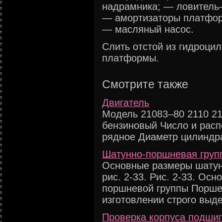
надрамника; — ловитель-
— амортизаторы платфор
— масляный насос.
Слить отстой из гидроци
платформы.
Смотрите также
Двигатель
Модель 21083–80 2110 21
бензиновый Число и рас
рядное Диаметр цилиндра 
Шатунно-поршневая групп
Основные размеры шатун
рис. 2-33. Рис. 2-33. Ос
поршневой группы Порше
изготовлении строго выд
Проверка корпуса подшип