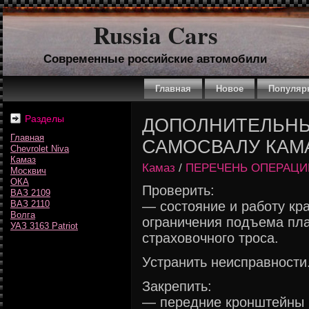
Russia Cars
Современные российские автомобили
Главная
Новое
Популяр
Разделы
ДОПОЛНИТЕЛЬНЫ
Главная
САМОСВАЛУ КАМА
Chevrolet Niva
Камаз
Камаз
/
ПЕРЕЧЕНЬ ОПЕРАЦИ
Москвич
ОКА
Проверить:
ВАЗ 2109
ВАЗ 2110
— состояние и работу кр
Волга
ограничения подъема пл
УАЗ 3163 Patriot
страховочного троса.
Устранить неисправности
Закрепить:
— передние кронштейны 