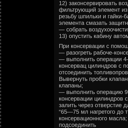
12) законсервировать во
фильтрующий элемент из 
резьбу шпильки и гайки-
элемента смазать защитн
— собрать воздухоочистит
13) опустить кабину авто
При консервации с помо
— разогреть рабоче-конс
— выполнить операции 4
консервац цилиндров с 
отсоединить топливопров
Вывернуть пробки клапан
клапаны;
— выполнить операцию 9,
консервации цилиндров 
залить через отверстие 
“65—75 мл нагретого до 
консервационного масла;
подсоединить