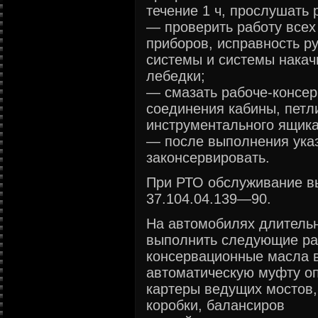
течение 1 ч, прослушать 
— проверить работу всех
приборов, исправность р
системы и системы накач
лебедки;
— смазать рабоче-консе
соединения кабины, петл
инструментального ящика
— после выполнения ука
законсервировать.
При РТО обслуживание вы
37.104.04.139—90.
На автомобилях длительн
выполнить следующие ра
консервационные масла в
автоматическую муфту о
картеры ведущих мостов,
коробки, балансиров