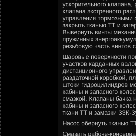
ускорительного клапана, 
клапана экстренного рас
управления тормозными 
закрыть тканью ТТ и заге
Вывернуть винты механи
пружинных энергоаккумул
резьбовую часть винтов 
Шаровые поверхности по
участков карданных валов
дистанционного управлен
раздаточной коробкой, п
штоки гидроцилиндров м
кабины и запасного коле
смазкой. Клапаны бачка 
кабины и запасного коле
ткани ТТ и замазки ЗЗК-З
Насос обернуть тканью Т
Смазать рабоче-консерв