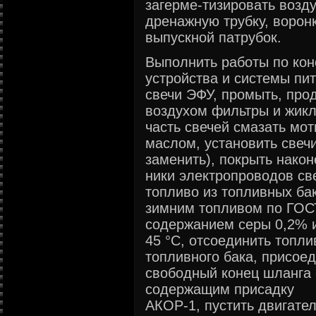
загерме-тизировать возд
дренажную трубку, ворон
выпускной патрубок.
Выполнить работы по кон
устройства и системы пи
свечи ЭФУ, промыть, про
воздухом фильтры и жик
часть свечей смазать м
маслом, установить свеч
заменить), покрыть након
ники электропроводов св
топливо из топливных ба
зимним топливом по ГОС
содержанием серы 0,2% 
45 °С, отсоединить топл
топливного бака, присоед
свободный конец шланга 
содержащим присадку
АКОР-1, пустить двигател