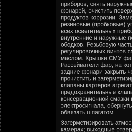
приборов, снять наружны
фонарей, очистить поверх
продуктов коррозии. Зам
резиновые (пробковые) у
всех осветительных приб
внутренние и наружные п
ободков. Резьбовую част
регулировочных винтов с
маслом. Крышки СМУ фар
Рассейватели фар, на ко
задние фонари закрыть ч
прочистить и загерметиз
клапаны картеров агрега
предохранительные клапа
консервационной смазки 
электросигнала, обернут
обвязать шпагатом.
Загерметизировать атмо
камерах; выходные отвер