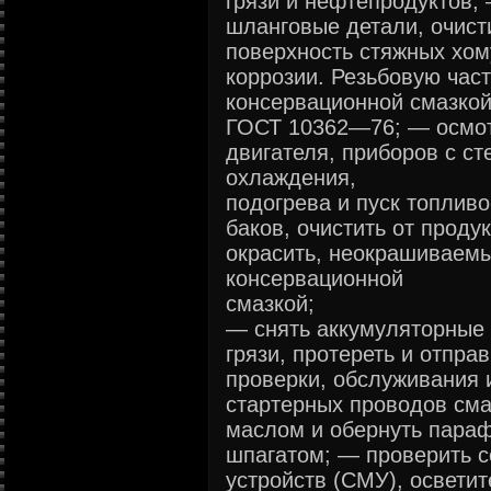
грязи и нефтепродуктов;
шланговые детали, очист
поверхность стяжных хом
коррозии. Резьбовую част
консервационной смазкой
ГОСТ 10362—76; — осмот
двигателя, приборов с с
охлаждения,
подогрева и пуск топлив
баков, очистить от проду
окрасить, неокрашиваемы
консервационной
смазкой;
— снять аккумуляторные б
грязи, протереть и отпра
проверки, обслуживания 
стартерных проводов см
маслом и обернуть параф
шпагатом; — проверить с
устройств (СМУ), освети