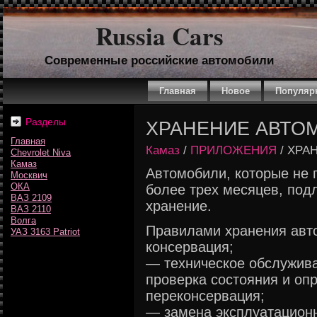
Russia Cars
Современные российские автомобили
Главная
Новое
Популяр
Разделы
ХРАНЕНИЕ АВТО
Главная
Камаз
/
ПРИЛОЖЕНИЯ
/ ХРА
Chevrolet Niva
Камаз
Автомобили, которые не 
Москвич
ОКА
более трех месяцев, под
ВАЗ 2109
хранение.
ВАЗ 2110
Волга
Правилами хранения авт
УАЗ 3163 Patriot
консервация;
— техническое обслужива
проверка состояния и оп
переконсервация;
— замена эксплуатацион