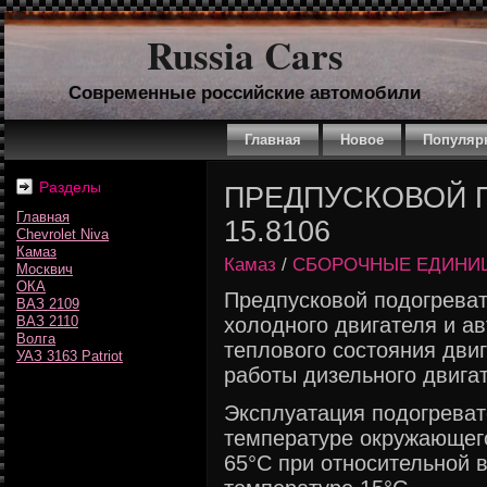
Russia Cars
Современные российские автомобили
Главная
Новое
Популяр
Разделы
ПРЕДПУСКОВОЙ 
Главная
15.8106
Chevrolet Niva
Камаз
Камаз
/
СБОРОЧНЫЕ ЕДИНИЦ
Москвич
ОКА
Предпусковой подогреват
ВАЗ 2109
ВАЗ 2110
холодного двигателя и а
Волга
теплового состояния двиг
УАЗ 3163 Patriot
работы дизельного двига
Эксплуатация подогреват
температуре окружающего
65°С при относительной 