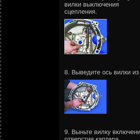
вилки выключения
сцепления.
8. Выведите ось вилки из
9. Выньте вилку включен
отверстия картера