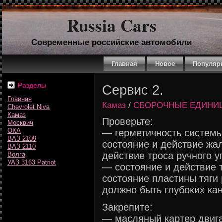
Russia Cars
Современные российские автомобили
Главная
Новое
Популяр
Разделы
Сервис 2.
Главная
Камаз
/
СБОРОЧНЫЕ ЕДИНИЦ
Chevrolet Niva
Камаз
Проверьте:
Москвич
ОКА
— герметичность системы
ВАЗ 2109
состояние и действие жа
ВАЗ 2110
действие троса ручного 
Волга
УАЗ 3163 Patriot
— состояние и действие 
состояние пластины тяги 
должно быть глубоких кан
Закрепите:
— масляный картер двига