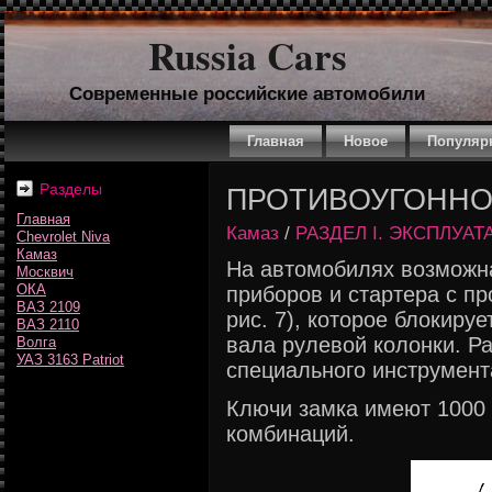
Russia Cars
Современные российские автомобили
Главная
Новое
Популяр
Разделы
ПРОТИBОУГОННО
Главная
Камаз
/
РАЗДEЛ I. ЭКСПЛУА
Chevrolet Niva
Камаз
На автомобилях возможн
Москвич
ОКА
приборов и стартера с п
ВАЗ 2109
рис. 7), которое блокиру
ВАЗ 2110
вала рулевой колонки. Ра
Волга
УАЗ 3163 Patriot
специального инструмент
Ключи замка имеют 1000
комбинаций.