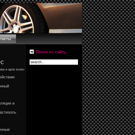
такты
Поиск по сайту
ес
ва и арок колес
действию
енный
оляции и
ластизоль
енные