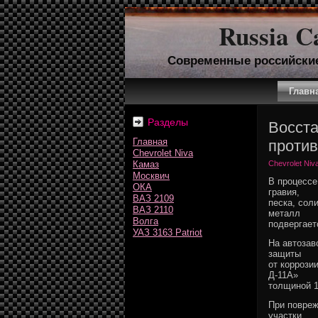
Russia C
Современные российски
Главн
Разделы
Восста
Главная
против
Chevrolet Niva
Камаз
Chevrolet Niv
Москвич
В процессе
ОКА
гравия,
ВАЗ 2109
песка, сол
ВАЗ 2110
металл
Волга
подвергает
УАЗ 3163 Patriot
На автозав
защиты
от коррози
Д-11А»
толщиной 1
При повреж
участки