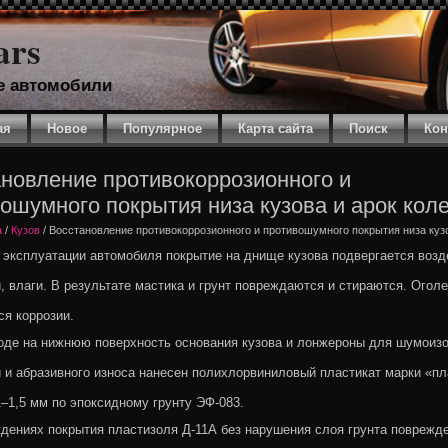
ars
е автомобили
ая
Новое
Популярное
Карта сайта
Поиск
Кон
новление противокоррозионного и
ошумного покрытия низа кузова и арок кол
a
/
Кузов
/ Восстановление противокоррозионного и противошумного покрытия низа кузо
 эксплуатации автомобиля покрытие на днище кузова подвергается воз
и, влаги. В результате мастика и грунт повреждаются и стираются. Огол
ся коррозии.
оде на нижнюю поверхность основания кузова и лонжероны для шумоиз
и и абразивного износа нанесен полихлорвиниловый пластикат марки «п
–1,5 мм по эпоксидному грунту ЭФ-083.
дениях покрытия пластизоля Д-11А без нарушения слоя грунта поврежд