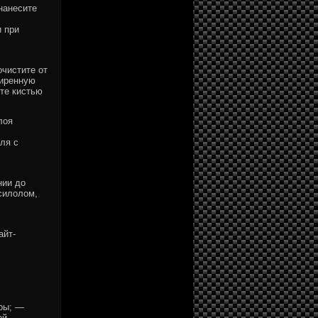
нанесите
и при
чистите от
жиренную
ите кистью
лоя
ля с
нии до
силолом,
айт-
ры; —
ей