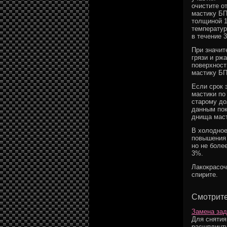
очистите о
мастику Б
толщиной 1
температу
в течение 3
При значит
грязи и рж
поверхност
мастику БП
Если срок 
мастики по
старому до
данным по
днища маст
В холодное
повышения 
но не боле
3%.
Лакокрасоч
спирите.
Смотрите
Замена зад
Для снятия
расшплинту