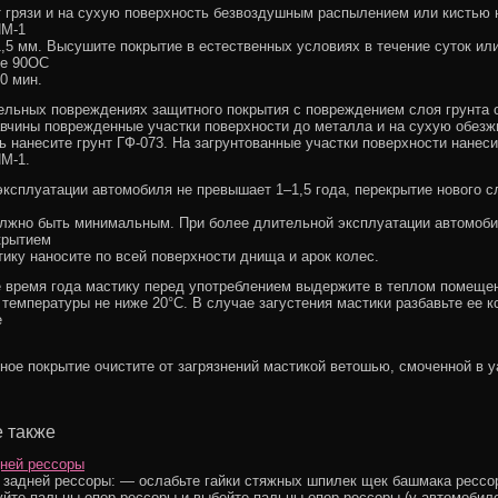
т грязи и на сухую поверхность безвоздушным распылением или кистью 
ПМ-1
,5 мм. Высушите покрытие в естественных условиях в течение суток ил
ре 90ОС
0 мин.
ельных повреждениях защитного покрытия с повреждением слоя грунта о
авчины поврежденные участки поверхности до металла и на сухую обез
ь нанесите грунт ГФ-073. На загрунтованные участки поверхности нанес
М-1.
эксплуатации автомобиля не превышает 1–1,5 года, перекрытие нового с
лжно быть минимальным. При более длительной эксплуатации автомоби
крытием
ику наносите по всей поверхности днища и арок колес.
 время года мастику перед употреблением выдержите в теплом помеще
температуры не ниже 20°С. В случае загустения мастики разбавьте ее к
е
ное покрытие очистите от загрязнений мастикой ветошью, смоченной в у
 также
ней рессоры
 задней рессоры: — ослабьте гайки стяжных шпилек щек башмака рессо
йте пальцы опор рессоры и выбейте пальцы опор рессоры (у автомобил