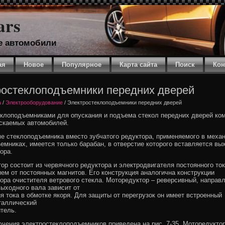
ars
е автомобили
ая
Новое
Популярное
Карта сайта
Поиск
Кон
ростеклоподъемники передних дверей
a
/
Электрооборудование
/ Электростеклоподъемники передних дверей
клоподъемниками для опускания и подъема стекол передних дверей ко
скаемых автомобилей.
е стеклоподъемника вместо зубчатого редуктора, применяемого в меха
емниках, имеется только барабан, в отверстие которого вставляется вы
ора.
ор состоит из червячного редуктора и электродвигателя постоянного ток
ем от постоянных магнитов. Его конструкция аналогична конструкции
ора очистителя ветрового стекла. Моторедуктор – реверсивный, направ
ыходного вала зависит от
я тока в обмотке якоря. Для защиты от перегрузок он имеет встроенный
таллический
тель.
чения электростеклоподъемников приведена на рис. 7-35. Моторедуктор