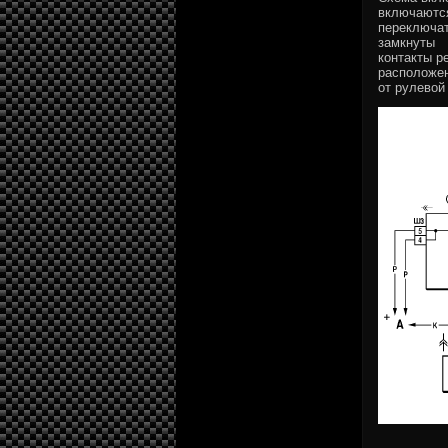
включаются
переключат
замкнуты
контакты р
расположе
от рулевой