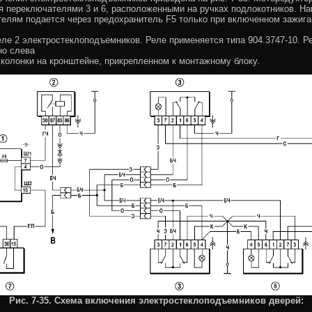
 переключателями 3 и 6, расположенными на ручках подлокотников. На
елям подается через предохранитель F5 только при включенном зажиган
еле 2 электростеклоподъемников. Реле применяется типа 904.3747-10. Р
но слева
 колонки на кронштейне, прикрепленном к монтажному блоку.
Рис. 7-35. Схема включения электростеклоподъемников дверей: