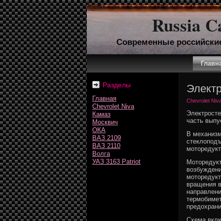
Russia C
Современные российски
Главн
Разделы
Элект
Главная
Chevrolet Niv
Chevrolet Niva
Электросте
Камаз
часть выпу
Москвич
ОКА
В механизм
ВАЗ 2109
стеклоподъ
ВАЗ 2110
моторедукт
Волга
УАЗ 3163 Patriot
Моторедукт
возбуждени
моторедукт
вращения в
направлени
термобиме
предохрани
Схема вклю