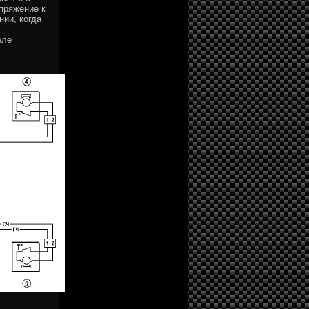
пряжение к
ии, когда
еле