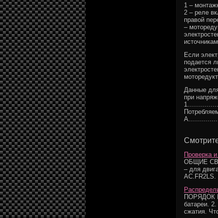
1 – монтаж
2 – реле в
правой пер
– мотореду
электросте
источникам
Если элект
подается л
электросте
моторедукт
Данные для
при напряж
1...............
Потребляем
А...............
Смотрите
Проверка и
ОБЩИЕ СВЕ
– для двиг
AC.FR2LS. 
Распредели
ПОРЯДОК В
батареи. 2
сжатия. Что