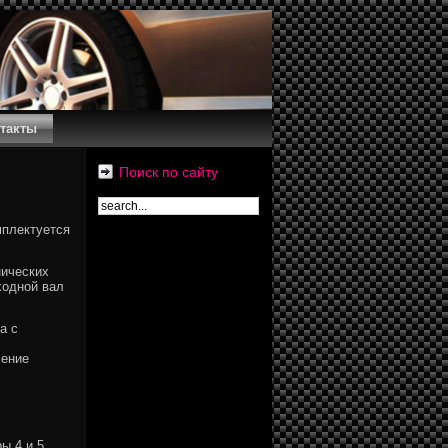
такты
Поиск по сайту
мплектуется
нических
ходной вал
а с
ление
ы 4 и 5