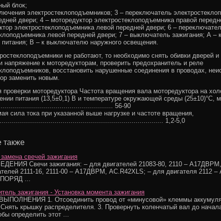
ный блок;
ключения электростеклоподъемников; 3 – переключатель электростекло
едней двери; 4 – моторедуктор электростеклоподъемника правой передн
ктор электростеклоподъемника левой передней двери; 6 – переключате
клоподъемника левой передней двери; 7 – выключатель зажигания; А – 
 питания; В – к выключателю наружного освещения.
ростеклоподъемники не работают, то необходимо снять обивки дверей и 
и напряжение к моторедукторам, проверить предохранитель и реле
клоподъемников, восстановить нарушенные соединения в проводах, неи
ор заменить новым.
 проверки моторедуктора Частота вращения вала моторедуктора на хол
ении питания (13,5±0,1) В и температуре окружающей среды (25±10)°С, 
.......................................................... 56-90
ая сила тока при указанной выше нагрузке и частоте вращения,
................................................................................... 1,2-5,0
 также
 замена свечей зажигания
ДЕНИЯ Свечи зажигания: – для двигателей 21083-80, 2110 – А17ДВРМ
ателей 2111-16, 2111-00 – А17ДВРМ, AC.R42XLS; – для двигателя 2112 
ПОРЯД ...
тель зажигания - Установка момента зажигания
ЫПОЛНЕНИЯ 1. Отсоединить провод от «минусовой» клеммы аккумуля
. Снять крышку распределителя. 3. Провернуть коленчатый вал до начала
бы определить этот ...