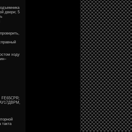
подъемника
ей двери; 5
ль
к
проверить,
справный
остом ходу
мин–
, FE65CPR;
– АУ17ДВРМ,
торной
 такта