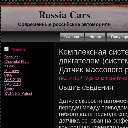
Russia Cars
Современные российские автомобили
Главная
Новое
Популяр
Разделы
Комплексная сист
Главная
двигателем (систе
Chevrolet Niva
Камаз
Датчик массового 
Москвич
ОКА
ВАЗ 2110
/
Тормозная система
ВАЗ 2109
ВАЗ 2110
ОБЩИЕ СВЕДЕНИЯ
Волга
УАЗ 3163 Patriot
Датчик скорости автомоб
передач между приводом
гибкого вала привода сп
датчика основан на эффе
контроллер прямоугольн