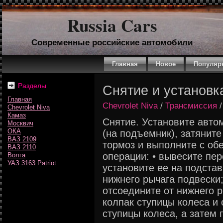
Russia Cars
Современные российские автомобили
Главная
Новое
Популяр
Разделы
Снятие и установк
Главная
Chevrolet Niva
/
Трансмиссия
/
Chevrolet Niva
Камаз
Снятие. Установите авто
Москвич
ОКА
(на подъемник), затянит
ВАЗ 2109
тормоз и выполните с об
ВАЗ 2110
операции: • вывесите пе
Волга
УАЗ 3163 Patriot
установите ее на подстав
нижнего рычага подвески;
отсоедините от нижнего 
колпак ступицы колеса и
ступицы колеса, а затем 