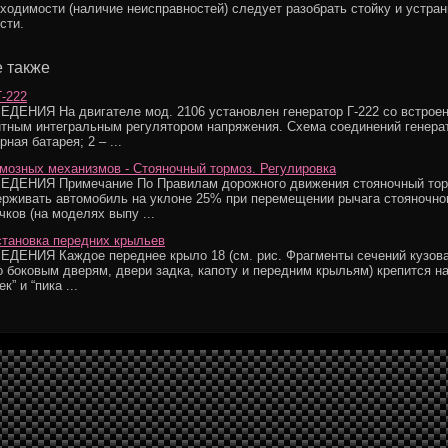
бходимости (наличие неисправностей) следует разобрать стойку и устран
сти.
 также
Г-222
ЕНИЯ На двигателе мод. 2106 установлен генератор Г-222 со встрое
тным интегральным регулятором напряжения. Схема соединений генерат
ная батарея; 2 – ...
мозных механизмов - Стояночный тормоз. Регулировка
ДЕНИЯ Примечание По Правилам дорожного движения стояночный то
рживать автомобиль на уклоне 25% при перемещении рычага стояночно
чков (на моделях выпу ...
становка передних крыльев
ЕНИЯ Каждое переднее крыло 18 (см. рис. Фрагменты сечений кузова
по боковым дверям, двери задка, капоту и передним крыльям) крепится на
к” и “пика ...