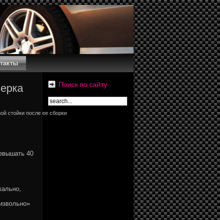
такты
Поиск по сайту
верка
ой стойки после ее сборки
евышать 40
кально,
оизвольно»