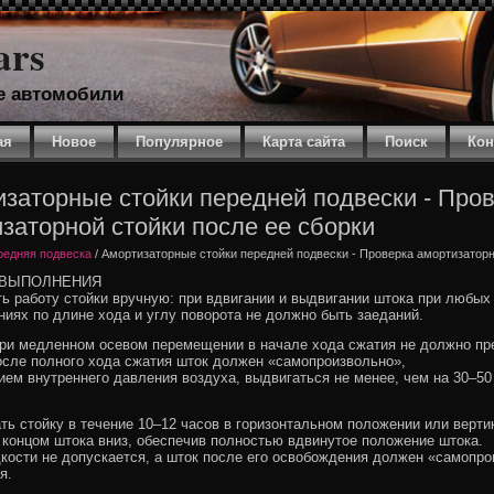
ars
е автомобили
ая
Новое
Популярное
Карта сайта
Поиск
Кон
заторные стойки передней подвески - Про
заторной стойки после ее сборки
редняя подвеска
/ Амортизаторные стойки передней подвески - Проверка амортизаторн
 ВЫПОЛНЕНИЯ
ть работу стойки вручную: при вдвигании и выдвигании штока при любых
ниях по длине хода и углу поворота не должно быть заеданий.
при медленном осевом перемещении в начале хода сжатия не должно пр
 после полного хода сжатия шток должен «самопроизвольно»,
ием внутреннего давления воздуха, выдвигаться не менее, чем на 30–50
ть стойку в течение 10–12 часов в горизонтальном положении или верти
концом штока вниз, обеспечив полностью вдвинутое положение штока.
дкости не допускается, а шток после его освобождения должен «самопр
я.