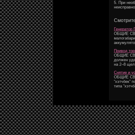
5. При нео
неисправно
Смотрите
Генератор 
ОБЩИЕ СВЕД
малогабари
аккумулятор
Привод тор
ОБЩИЕ СВЕ
должен уде
на 2–8 щел
Снятие и у
ОБЩИЕ СВЕД
“хэтчбек” 
типа “хэтчбе