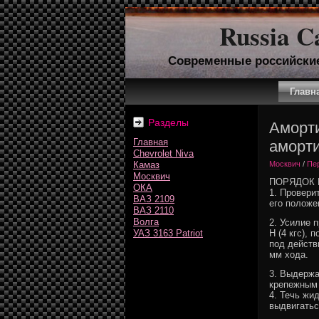
Russia C
Современные российски
Главн
Разделы
Аморти
Главная
аморти
Chevrolet Niva
Камаз
Москвич
/
Пе
Москвич
ПОРЯДОК
ОКА
1. Провери
ВАЗ 2109
его положе
ВАЗ 2110
Волга
2. Усилие 
УАЗ 3163 Patriot
Н (4 кгс),
под действ
мм хода.
3. Выдержа
крепежным 
4. Течь жи
выдвигатьс