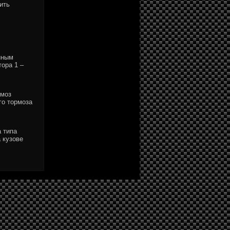
ить
нным
ора 1 –
рмоз
го тормоза
 типа
 кузове