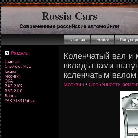
Russia Cars
Современные российские автомобили
Главная
Новое
Популяр
Разделы
Коленчатый вал и 
Главная
вкладышами шатун
Chevrolet Niva
Камаз
коленчатым валом
Москвич
ОКА
Москвич
/
Особенности ремонт
ВАЗ 2109
ВАЗ 2110
Волга
УАЗ 3163 Patriot