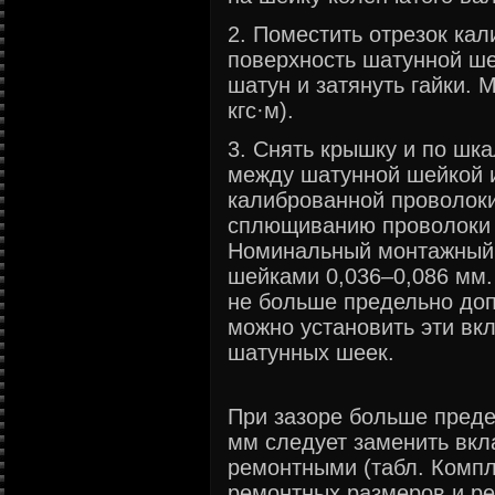
2. Поместить отрезок ка
поверхность шатунной ше
шатун и затянуть гайки. 
кгс·м).
3. Снять крышку и по шка
между шатунной шейкой
калиброванной проволоки
сплющиванию проволоки 
Номинальный монтажный
шейками 0,036–0,086 мм.
не больше предельно доп
можно установить эти вк
шатунных шеек.
При зазоре больше преде
мм следует заменить вк
ремонтными (табл. Комп
ремонтных размеров и р