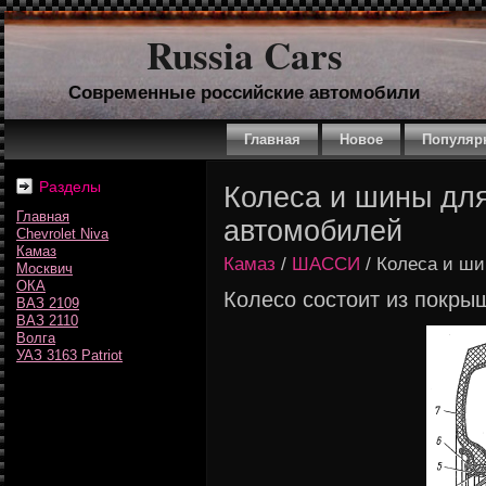
Russia Cars
Современные российские автомобили
Главная
Новое
Популяр
Разделы
Колеса и шины дл
Главная
автомобилей
Chevrolet Niva
Камаз
Камаз
/
ШАССИ
/ Колеса и ш
Москвич
ОКА
Колесо состоит из покрыш
ВАЗ 2109
ВАЗ 2110
Волга
УАЗ 3163 Patriot