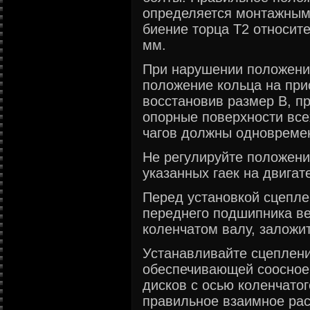
определяется монтажным
биение торца Т2 относит
мм.
При нарушении положения
положение кольца на при
восстановив размер В, п
опорные поверхности все
чагов должны одновремен
Не регулируйте положени
указанных гаек на двигат
Перед установкой сцепле
переднего подшипника в
коленчатом валу, заложит
Устанавливайте сцеплен
обеспечивающей соосное
дисков с осью коленчато
правильное взаимное ра