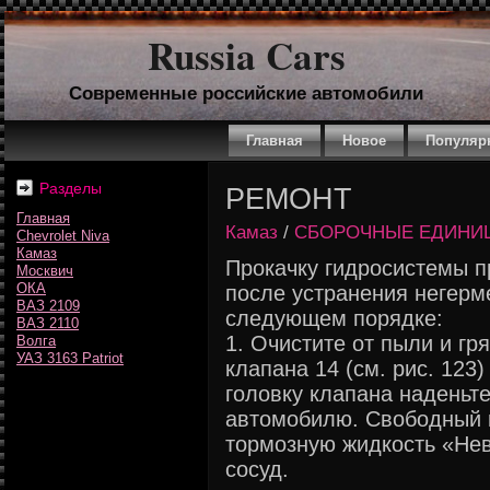
Russia Cars
Современные российские автомобили
Главная
Новое
Популяр
Разделы
РЕМОНТ
Главная
Камаз
/
СБОРОЧНЫЕ ЕДИНИЦ
Chevrolet Niva
Камаз
Прокачку гидросистемы п
Москвич
ОКА
после устранения негерм
ВАЗ 2109
следующем порядке:
ВАЗ 2110
1. Очистите от пыли и г
Волга
УАЗ 3163 Patriot
клапана 14 (см. рис. 123)
головку клапана наденьт
автомобилю. Свободный к
тормозную жидкость «Нев
сосуд.