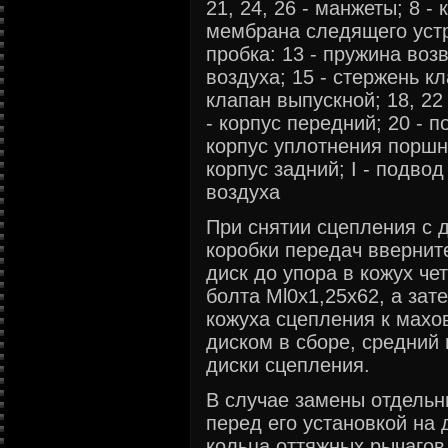
21, 24, 26 - манжеты; 8 - 
мембрана следящего устр
пробка: 13 - пружина воз
воздуха; 15 - стержень кл
клапан выпускной; 18, 2
- корпус передний; 20 - 
корпус уплотнения поршня
корпус задний; I - подвод
воздуха
При снятии сцепления с 
коробки передач ввернит
диск до упора в кожух че
болта Ml0х1,25х62, а за
кожуха сцепления к махо
диском в сборе, средний
диски сцепления.
В случае замены отдельн
перед его установкой на
кольца оттяжных рычагов