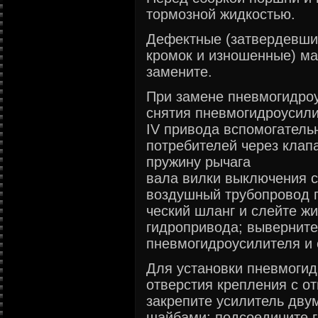
тормозной жидкостью.
Дефектные (затвердевшие
кромок и изношенные) м
замените.
При замене пневмогидро
снятия пневмогидроусили
IV привода вспомогатель
потребителей через клап
пружину рычага
вала вилки выключения с
воздушный трубопровод 
ческий шланг и слейте ж
гидропривода; выверните
пневмогидроусилителя и 
Для установки пневмогид
отверстия крепления с о
закрепите усилитель дву
шайбами; подсоедините 