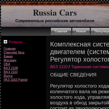
Russia Cars
Современные российские автомобили
Главная
Новое
Популяр
Разделы
Комплексная сист
Главная
двигателем (систе
Chevrolet Niva
Камаз
Регулятор холосто
Москвич
ОКА
ВАЗ 2110
/
Тормозная система
ВАЗ 2109
ВАЗ 2110
ОБЩИЕ СВЕДЕНИЯ
Волга
УАЗ 3163 Patriot
Регулятор холостого ход
коленчатого вала на реж
холостого хода, управля
воздуха в обход закрыто
состоит из двухполюсног