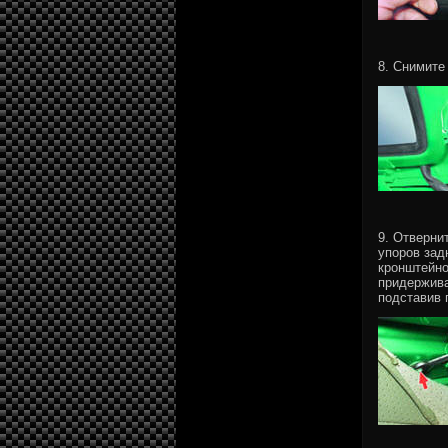
8. Снимите
9. Отверни
упоров зад
кронштейно
придержива
подставив 