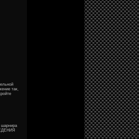
тельной
жение так,
кройте
 шарнира
СВЕДЕНИЯ