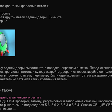
ите две гайки крепления петли к
вторите
ля другой петли задней двери. Снимите
ерь с
.
вку задней двери выполняйте в порядке, обратном снятию. Перед оконча
аек крепления петель к кузову закройте дверь и откорректируйте ее поло
ры в проеме по всему периметру были одинаковыми. Затем аккуратно от
ончательно затяните гайки крепления петель.
 также
рнир маятникового рычага
ЕНИЯ Проверку, замену, регулировку и заполнение смазкой шарового
го рычага см. в подразделах 5.6, 5.6.2, 5.6.3 и 5.6.4. Сборка ОБЩИЕ 
никово ...