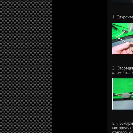
1. Откройт
2. Отсоеди
элемента о
3. Промарк
моторедукт
стеклоочис