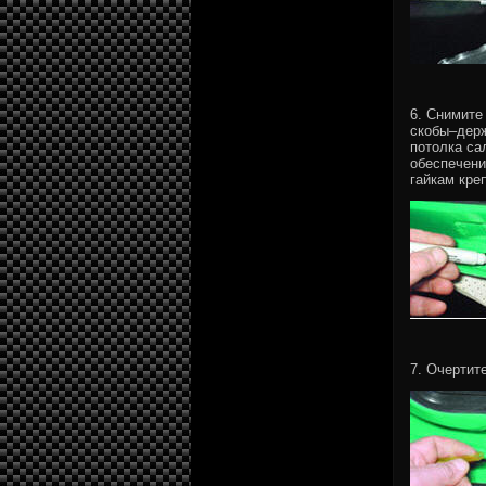
6. Снимите
скобы–держ
потолка са
обеспечени
гайкам кре
7. Очертит