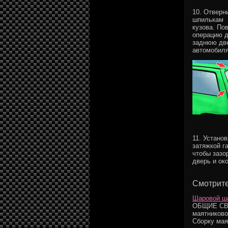
10. Отверн
шпилькам
кузова. По
операцию д
заднюю дв
автомобиля
11. Устано
затяжкой г
чтобы зазо
дверь и ок
Смотрите
Шаровой ша
ОБЩИЕ СВЕД
маятниково
Сборку маят