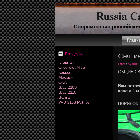
Russia C
Современные российски
Главн
Разделы
Снятие
Главная
ОКА
/
Кузов
/
Chevrolet Niva
ОБЩИЕ С
Камаз
Москвич
ОКА
Вам потре
ВАЗ 2109
ключи "на 
ВАЗ 2110
Волга
УАЗ 3163 Patriot
ПОРЯДОК