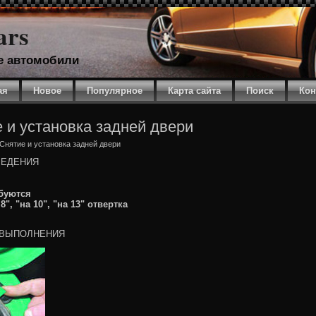
ars
е автомобили
ая
Новое
Популярное
Карта сайта
Поиск
Кон
 и установка задней двери
 Снятие и установка задней двери
ВЕДЕНИЯ
буются
8", "на 10", "на 13" отвертка
 ВЫПОЛНЕНИЯ