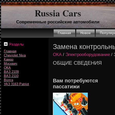
Russia Cars
Современные российские автомобили
Главная
Новое
Популяр
Разделы
Замена контрольны
Главная
ОКА
/
Электрооборудование
/ 
Chevrolet Niva
Камаз
ОБЩИЕ СВЕДЕНИЯ
Москвич
ОКА
ВАЗ 2109
ВАЗ 2110
Вам потребуются
Волга
УАЗ 3163 Patriot
пассатижи