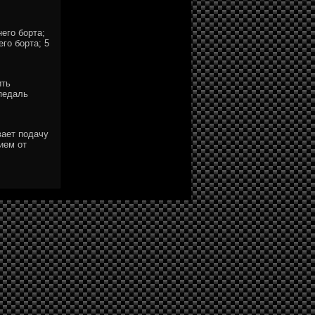
него борта;
его борта; 5
ить
педаль
вает подачу
ием от