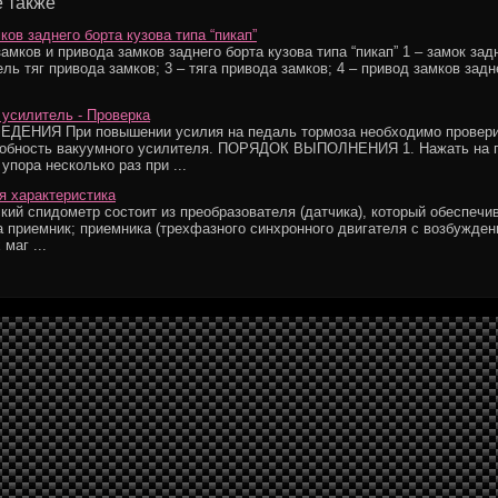
 также
ков заднего борта кузова типа “пикап”
амков и привода замков заднего борта кузова типа “пикап” 1 – замок зад
ль тяг привода замков; 3 – тяга привода замков; 4 – привод замков задн
усилитель - Проверка
ДЕНИЯ При повышении усилия на педаль тормоза необходимо провер
собность вакуумного усилителя. ПОРЯДОК ВЫПОЛНЕНИЯ 1. Нажать на 
упора несколько раз при ...
я характеристика
кий спидометр состоит из преобразователя (датчика), который обеспечи
а приемник; приемника (трехфазного синхронного двигателя с возбужден
маг ...