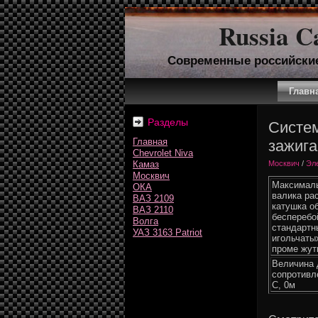
Russia C
Современные российски
Главн
Разделы
Систем
Главная
зажига
Chevrolet Niva
Камаз
Москвич
/
Эл
Москвич
Максималь
ОКА
валика ра
ВАЗ 2109
катушка о
ВАЗ 2110
бесперебо
Волга
стандартн
УАЗ 3163 Patriot
игольчаты
проме жут
Величина 
сопротивл
С, 0м