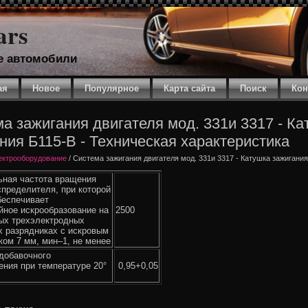
ars
е автомобили
ая
Новое
Популярное
Карта сайта
Поиск
Кон
а зажигания двигателя мод. 331и 3317 - Ка
ния Б115-В - Техническая характеристика
ектрооборудование
/ Система зажигания двигателя мод. 331и 3317 - Катушка зажигания
ная частота вращения
спределителя, при которой
беспечивает
йное искрообразование на
2500
ых трехэлектродных
х разрядниках с искровым
ком 7 мм, мин–1, не менее
добавочного
ения при температуре 20°
0,95+0,05