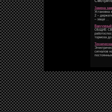
Смотрите
Замена зам
Установка з
2 – держате
– заще ...
Вакуумный 
ОБЩИЕ СВЕ
работоспо
тормоза до 
Техническа
Электричес
сигналов н
постоянных 